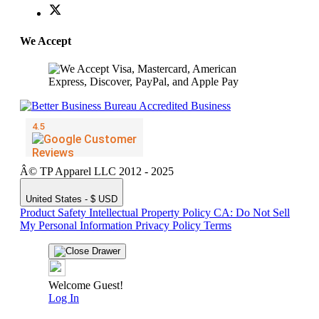
We Accept
Â© TP Apparel LLC 2012 - 2025
United States - $ USD
Product Safety
Intellectual Property Policy
CA: Do Not Sell
My Personal Information
Privacy Policy
Terms
Welcome Guest!
Log In