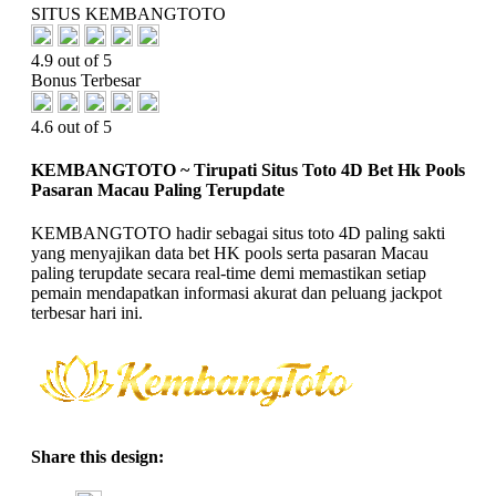
SITUS KEMBANGTOTO
4.9 out of 5
Bonus Terbesar
4.6 out of 5
KEMBANGTOTO ~ Tirupati Situs Toto 4D Bet Hk Pools
Pasaran Macau Paling Terupdate
KEMBANGTOTO hadir sebagai situs toto 4D paling sakti
yang menyajikan data bet HK pools serta pasaran Macau
paling terupdate secara real-time demi memastikan setiap
pemain mendapatkan informasi akurat dan peluang jackpot
terbesar hari ini.
Share this design: