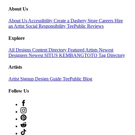
About Us
About Us
Accessibility
Create a Dashery Store
Careers
Hire
an Artist
Social Responsibility
TeePublic Reviews
Explore
All Designs
Content Directory
Featured Artists
Newest
Designers
Newest SITUS KEMBANGTOTO
Tag Directory
Artists
Artist Signup
Design Guide
TeePublic Blog
Follow Us