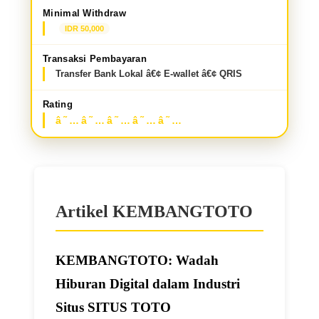
Minimal Withdraw
IDR 50,000
Transaksi Pembayaran
Transfer Bank Lokal â€¢ E-wallet â€¢ QRIS
Rating
Artikel KEMBANGTOTO
KEMBANGTOTO: Wadah
Hiburan Digital dalam Industri
Situs SITUS TOTO