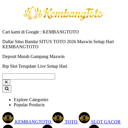
Cari kami di Google : KEMBANGTOTO
Daftar Situs Bandar SITUS TOTO 2026 Maxwin Setiap Hari
KEMBANGTOTO
Deposit Murah Gampang Maxwin
Rtp Slot Terupdate Live Setiap Hari
Explore Categories
Popular Products
KEMBANGTOTO
TOTO
SLOT GACOR