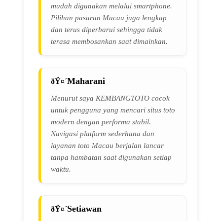
mudah digunakan melalui smartphone.
Pilihan pasaran Macau juga lengkap
dan terus diperbarui sehingga tidak
terasa membosankan saat dimainkan.
Maharani
Menurut saya KEMBANGTOTO cocok
untuk pengguna yang mencari situs toto
modern dengan performa stabil.
Navigasi platform sederhana dan
layanan toto Macau berjalan lancar
tanpa hambatan saat digunakan setiap
waktu.
Setiawan