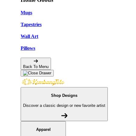
Mugs
Tapestries
Wall Art
Pillows
Back To Menu
Shop Designs
Discover a classic design or new favorite artist
Apparel