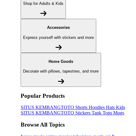
Shop for Adults & Kids
Accessories
Express yourself with stickers and more
Home Goods
Decorate with pillows, tapestries, and more
Popular Products
SITUS KEMBANGTOTO
Shorts
Hoodies
Hats
Kids
SITUS KEMBANGTOTO
Stickers
Tank Tops
Mugs
Browse All Topics